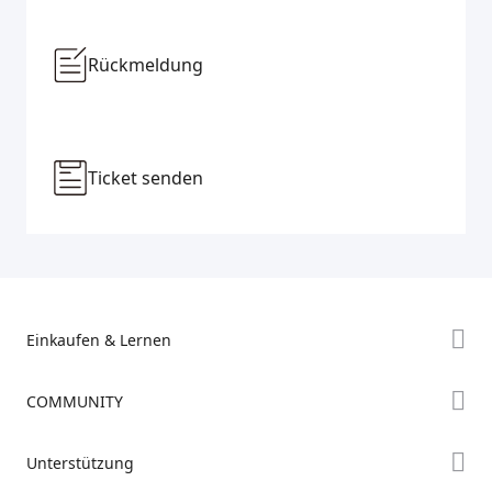
Rückmeldung
Ticket senden
Einkaufen & Lernen
Store
COMMUNITY
Falcon Store
Forum
Unterstützung
Händler finden
Creality Cloud