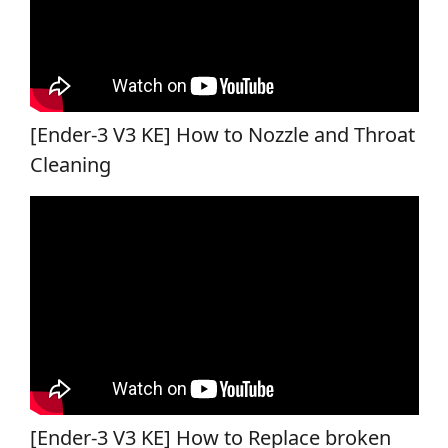
[Ender-3 V3 KE] How to Nozzle and Throat
Cleaning
[Ender-3 V3 KE] How to Replace broken