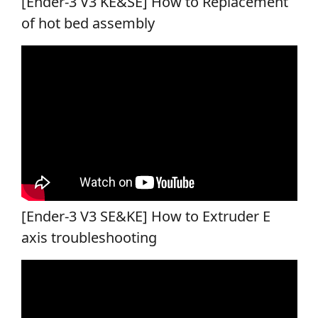
[Ender-3 V3 KE&SE] How to Replacement
of hot bed assembly
[Ender-3 V3 SE&KE] How to Extruder E
axis troubleshooting