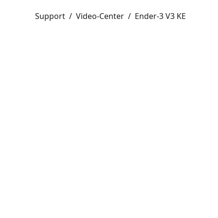
Support
/
Video-Center
/
Ender-3 V3 KE