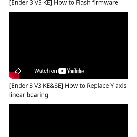
[Ender-3 V3 KE] How to Flash firmware
[Ender 3 V3 KE&SE] How to Replace Y axis
linear bearing