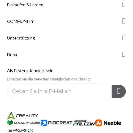
Einkaufen & Lernen
Store
COMMUNITY
Falcon Store
Forum
Unterstützung
Händler finden
Creality Cloud
K2-Serie
Support
Firma
Discord
Ender-Serie
Downloads
Reddit
Über uns
Hi-Serie
Als Erster informiert sein
Hilfe
Open Source
Kontakt uns
Erhalten Sie die neuesten Neuigkeiten von Creality.
Videos
Kundendienst
Wiki