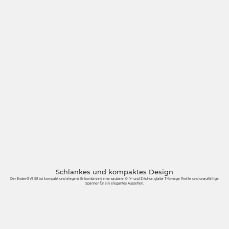
Schlankes und kompaktes Design
Der Ender-3 V3 SE ist kompakt und elegant. Er kombiniert eine saubere X-, Y- und Z-Achse, glatte T-förmige Profile und unauffällige
Spanner für ein elegantes Aussehen.