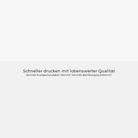
Schneller drucken mit lobenswerter Qualität
Maximale Druckgeschwindigkeit: 250mm/s*; Maximale Beschleunigung: 2500mm/s²*