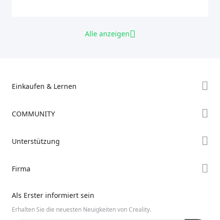
Alle anzeigen
Einkaufen & Lernen
Store
COMMUNITY
Falcon Store
Forum
Unterstützung
Händler finden
Creality Cloud
K2-Serie
Support
Firma
Discord
Ender-Serie
Downloads
Reddit
Über uns
Hi-Serie
Als Erster informiert sein
Hilfe
Open Source
Kontakt uns
Erhalten Sie die neuesten Neuigkeiten von Creality.
Videos