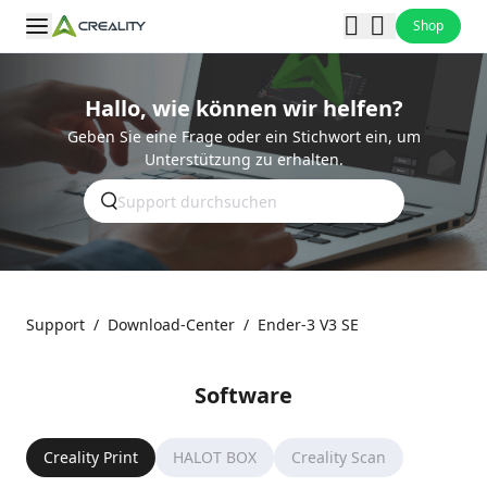
Shop
Hallo, wie können wir helfen?
Geben Sie eine Frage oder ein Stichwort ein, um
Unterstützung zu erhalten.
Support
/
Download-Center
/
Ender-3 V3 SE
Software
Creality Print
HALOT BOX
Creality Scan