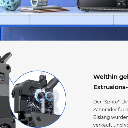
Weithin ge
Extrusions-
Der "Sprite"-Di
Zahnräder für e
Bislang wurden
verkauft und v