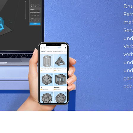
Druc
Fer
meh
Serv
und
Verb
ver
und
und 
gan
ode