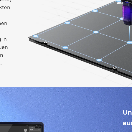
kten
men
 in
euen
en
.
Un
au