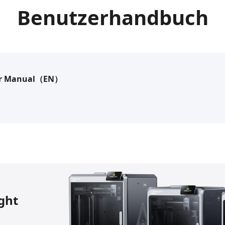
Benutzerhandbuch
ser Manual（EN）
ight