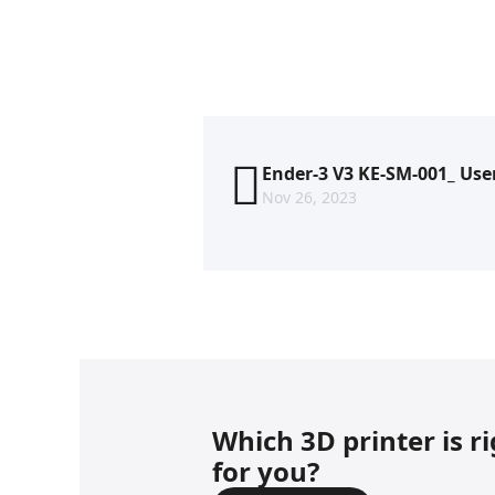
Ender-3 V3 KE-SM-001_ U
Nov 26, 2023
Which 3D printer is r
for you?