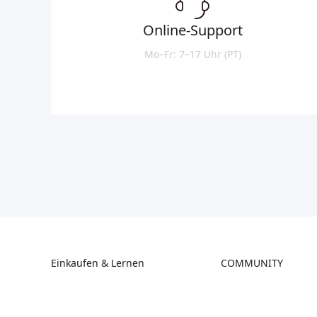
Online-Support
Mo–Fr: 7–17 Uhr (PT)
Einkaufen & Lernen
COMMUNITY
Store
Forum
Falcon Store
Creality Cloud