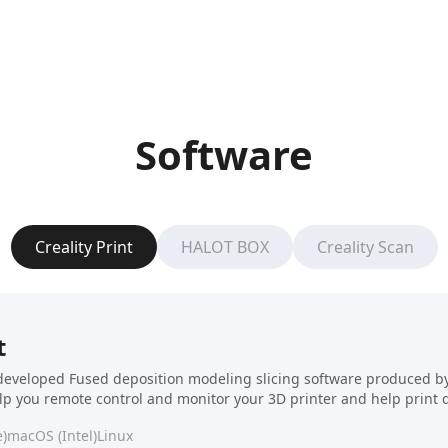
Software
Creality Print
HALOT BOX
Creality Scan
t
f-developed Fused deposition modeling slicing software produced by C
elp you remote control and monitor your 3D printer and help print 
)
macOS (Intel)
Linux