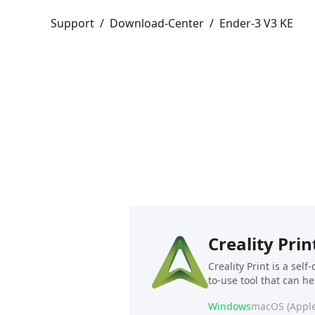
Support
/
Download-Center
/
Ender-3 V3 KE
Creality Prin
Creality Print is a sel
to-use tool that can h
Windows
macOS (Apple