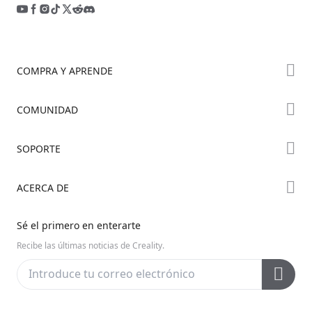
COMPRA Y APRENDE
Tienda
COMUNIDAD
Dónde Comprar
Foro
SOPORTE
Serie K2
Creality Cloud
Serie Hi
Wiki Oficial
ACERCA DE
Discord
Serie Ender
Posventa
Código Abierto
Contáctanos
Sé el primero en enterarte
Centro de Videos
Sobre Nosotros
Recibe las últimas noticias de Creality.
Soporte de Productos
Centro de Descargas
Centro de Ayuda