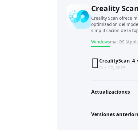
Creality Sca
Creality Scan ofrece 
optimización del model
simplificación de la to
Windows
macOS (Apple
CrealityScan_4_
Dec 22, 2025
Actualizaciones
Versiones anterior