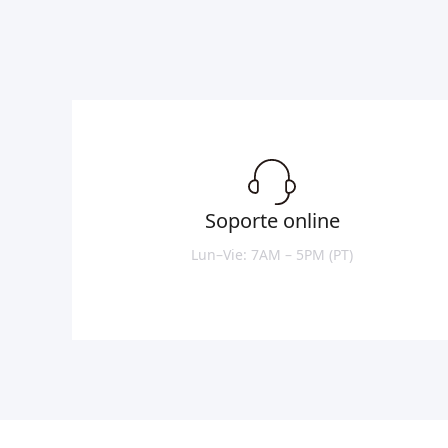
Soporte online
Lun–Vie: 7AM – 5PM (PT)