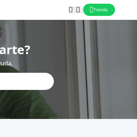
Tienda
arte?
yuda.