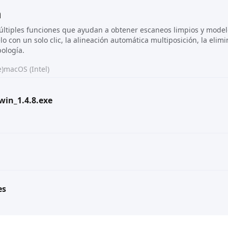
n
múltiples funciones que ayudan a obtener escaneos limpios y mode
o con un solo clic, la alineación automática multiposición, la elim
pología.
)
macOS (Intel)
win_1.4.8.exe
es