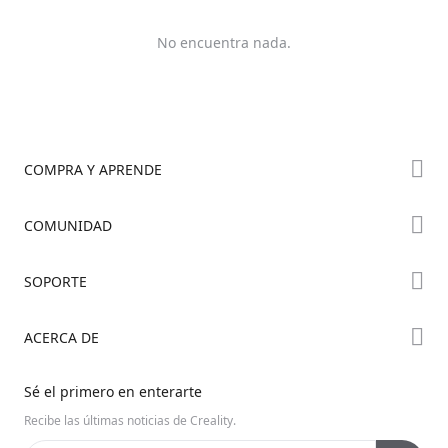
No encuentra nada.
COMPRA Y APRENDE
Tienda
COMUNIDAD
Dónde Comprar
Foro
SOPORTE
Serie K2
Creality Cloud
Serie Hi
Wiki Oficial
ACERCA DE
Discord
Serie Ender
Posventa
Código Abierto
Contáctanos
Sé el primero en enterarte
Centro de Videos
Sobre Nosotros
Recibe las últimas noticias de Creality.
Soporte de Productos