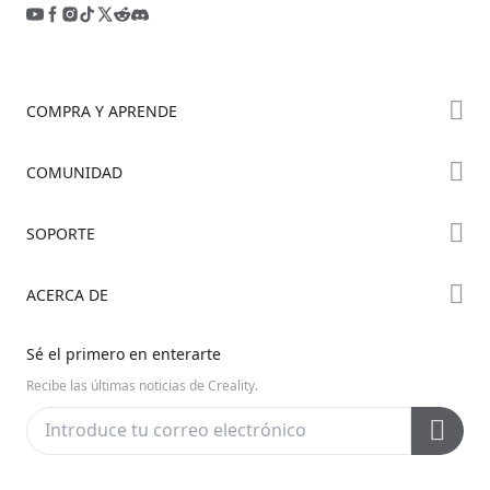
COMPRA Y APRENDE
Tienda
COMUNIDAD
Dónde Comprar
Foro
SOPORTE
Serie K2
Creality Cloud
Serie Hi
Wiki Oficial
ACERCA DE
Discord
Serie Ender
Posventa
Código Abierto
Contáctanos
Sé el primero en enterarte
Centro de Videos
Sobre Nosotros
Recibe las últimas noticias de Creality.
Soporte de Productos
Centro de Descargas
Centro de Ayuda