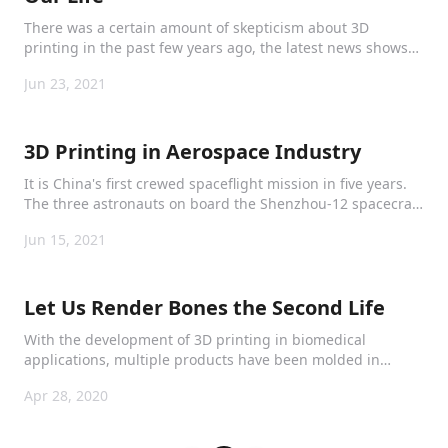
There was a certain amount of skepticism about 3D
printing in the past few years ago, the latest news shows
that it is a kind of feasible technology actually. The
Jun 23, 2021
tenement of the first 3D printed house in the Netherlands
received the key on 30 Apr. 2021.
3D Printing in Aerospace Industry
It is China's first crewed spaceflight mission in five years.
The three astronauts on board the Shenzhou-12 spacecraft
will be Nie Haisheng, Liu Boming and Tang Hongbo. They
Jun 15, 2021
will go to space and help assemble China's first space
station and conduct scient
Let Us Render Bones the Second Life
With the development of 3D printing in biomedical
applications, multiple products have been molded in
specified subdivisions.
Apr 28, 2020