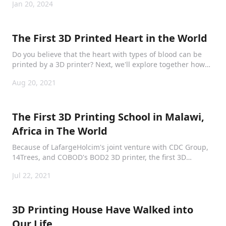
Jan 20, 2024
혁신 기술을 선보이며 업계 리더로서의 입지를 굳건히 하겠다는
자사의 약속을 다시 한 번 확인시켰다.
The First 3D Printed Heart in the World
Do you believe that the heart with types of blood can be
printed by a 3D printer? Next, we'll explore together how
3D printed hearts are made.
Aug 20, 2021
The First 3D Printing School in Malawi,
Africa in The World
Because of LafargeHolcim's joint venture with CDC Group,
14Trees, and COBOD's BOD2 3D printer, the first 3D
printing school was printed in Malawi, Africa.
Jul 22, 2021
3D Printing House Have Walked into
Our Life