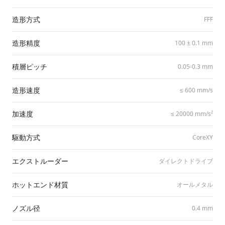
造形方式
FFF
造形精度
100 ± 0.1 mm
積層ピッチ
0.05-0.3 mm
造形速度
≤ 600 mm/​s
加速度
≤ 20000 mm/​s²
駆動方式
CoreXY
エクストルーダー
ダイレクトドライブ
ホットエンド材質
オールメタル
ノズル径
0.4 mm