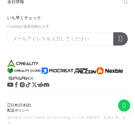
会社情報
Discord
Enderシリーズ
ダウンロード
Reddit
会社概要
いち早くチェック
ヘルプ
オープンソース
お問い合わせ
Crealityの最新情報を入手。
ビデオ
アフターサービス
公式ウィキ
日本
(
日本語
)
配送ポリシー
著作権 © 2026 Creality 3D Technology Co., Ltd. 無断複写・転載を禁じま
す。