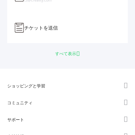
cs@creality.com
チケットを送信
すべて表示
ショッピングと学習
ストア
コミュニティ
購入先
Forum
サポート
K2シリーズ
Creality Cloud
Hiシリーズ
製品サポート