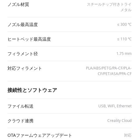
ノズル材質
スチールチップ付きトライ
メタル
ノズル最高温度
≤ 300 ℃
ヒートベッド最高温度
≤ 110 ℃
フィラメント径
1.75 mm
対応フィラメント
PLA/​ABS/​PETG/​PA-CF/​PLA-
CF/​PET/​ASA/​PPA-CF
接続性とソフトウェア
ファイル転送
USB, WiFi, Ethernet
クラウド連携
Creality Cloud
OTAファームウェアアップデート
対応