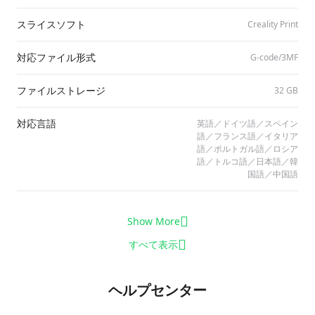
スライスソフト
Creality Print
対応ファイル形式
G-code/​3MF
ファイルストレージ
32 GB
対応言語
英語／ドイツ語／スペイン
語／フランス語／イタリア
語／ポルトガル語／ロシア
語／トルコ語／日本語／韓
国語／中国語
Show More
すべて表示
ヘルプセンター