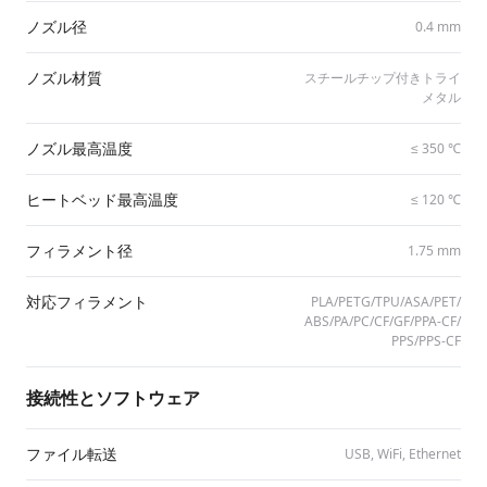
ノズル径
0.4 mm
ノズル材質
スチールチップ付きトライ
メタル
ノズル最高温度
≤ 350 ℃
ヒートベッド最高温度
≤ 120 ℃
フィラメント径
1.75 mm
対応フィラメント
PLA/​PETG/​TPU/​ASA/​PET/​
ABS/​PA/​PC/​CF/​GF/​PPA-CF/​
PPS/​PPS-CF
接続性とソフトウェア
ファイル転送
USB, WiFi, Ethernet