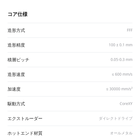
コア仕様
造形方式
FFF
造形精度
100 ± 0.1 mm
積層ピッチ
0.05-0.3 mm
造形速度
≤ 600 mm/​s
加速度
≤ 30000 mm/​s²
駆動方式
CoreXY
エクストルーダー
ダイレクトドライブ
ホットエンド材質
オールメタル