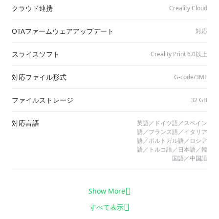
クラウド連携
Creality Cloud
OTAファームウェアアップデート
対応
スライスソフト
Creality Print 6.0以上
対応ファイル形式
G-code/​3MF
ファイルストレージ
32 GB
対応言語
英語／ドイツ語／スペイン
語／フランス語／イタリア
語／ポルトガル語／ロシア
語／トルコ語／日本語／韓
国語／中国語
Show More
すべて表示