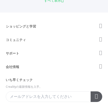
すべて表示
ショッピングと学習
ストア
コミュニティ
購入先
Forum
サポート
K2シリーズ
Creality Cloud
Hiシリーズ
製品サポート
会社情報
Discord
Enderシリーズ
ダウンロード
Reddit
会社概要
いち早くチェック
ヘルプ
オープンソース
お問い合わせ
Crealityの最新情報を入手。
ビデオ
アフターサービス
公式ウィキ