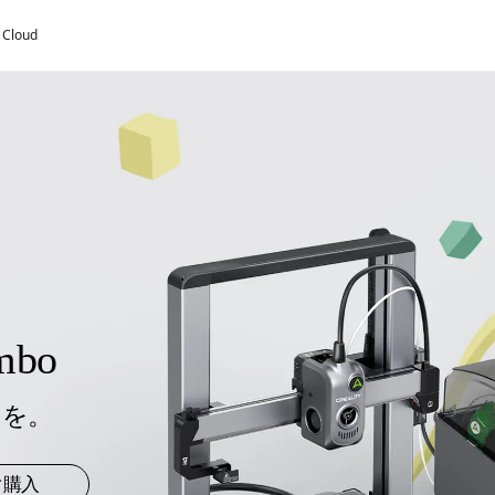
y Cloud
ombo
りを。
ぐ購入