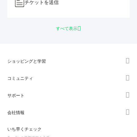
チケットを送信
すべて表示
ショッピングと学習
ストア
コミュニティ
購入先
Forum
サポート
K2シリーズ
Creality Cloud
Hiシリーズ
製品サポート
会社情報
Discord
Enderシリーズ
ダウンロード
Reddit
会社概要
いち早くチェック
ヘルプ
オープンソース
お問い合わせ