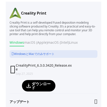
Creality Print
Creality Print is a self-developed Fused deposition modeling
slicing software produced by Creality. It’s a practical and easy-to-
use tool that can help you remote control and monitor your 3D
printer and help print directly from your computer.
Windows
macOS (Apple)
macOS (Intel)
Linux
WindowsとMacでのみサポート
CrealityPrint_6.3.0.3420_Release.ex

e
Sep 27, 2025
ダウンロー
ド
アップデート