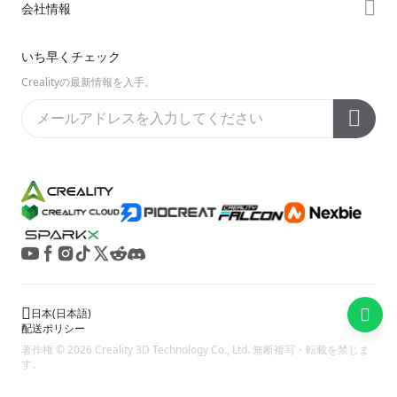
会社情報
Discord
Enderシリーズ
ダウンロード
Reddit
会社概要
いち早くチェック
ヘルプ
オープンソース
お問い合わせ
Crealityの最新情報を入手。
ビデオ
アフターサービス
公式ウィキ
日本
(
日本語
)
配送ポリシー
著作権 © 2026 Creality 3D Technology Co., Ltd. 無断複写・転載を禁じま
す。