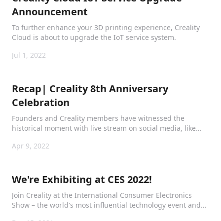
Announcement
To further enhance your 3D printing experience, Creality
Cloud is about to upgrade the IoT service system.
Jul 1, 2022
Recap| Creality 8th Anniversary
Celebration
Founders and Creality members have witnessed the
historical moment with live stream on social media, like
Facebook and YouTube, making a great stir in 3D printing
Apr 9, 2022
industry.
We're Exhibiting at CES 2022!
Join Creality at the International Consumer Electronics
Show – the world's most influential technology event and
the global stage for innovation.