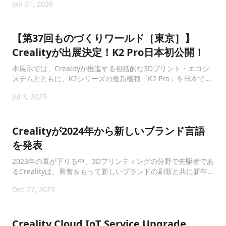
Jan 21, 2026
Japan 2026」 に出展いたします。
【第37回ものづくりワールド［東京］】
Crealityが出展決定！K2 Pro日本初公開！
本展示では、Crealityが推進する包括的な3Dプリント・エコシ
ステムとともに、K2シリーズの最新機種「K2 Pro」を日本で初
披露いたします。
Jul 3, 2025
Crealityが2024年から新しいブランド言語
を発表
2023年の幕が下りる中、3Dプリンティングの分野で先駆者であ
るCrealityは、興奮をもって新しいブランドの刷新と共に新年
を迎えます。この変革の試みは、2024年のCrealityの本質を再
Dec 27, 2023
定義する五つの中核価値を中心に展開されます：「使いやす
さ」、「スマートさ」、「手頃な価格」、「多様性」、そして
「楽しさ」。また、新しいブランドスローガンは「Imagine It,
Make It」です
Creality Cloud IoT Service Upgrade