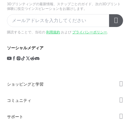
3Dプリンティングの最新情報、ステップごとのガイド、次の3Dプリント
体験に役立つインスピレーションをお届けします。
購読することで、当社の
利用規約
および
プライバシーポリシー
.
ソーシャルメディア
ショッピングと学習
ストア
コミュニティ
購入先
Forum
サポート
K2シリーズ
Creality Cloud
Hiシリーズ
製品サポート