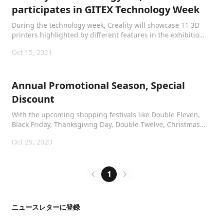
participates in GITEX Technology Week
During the technology week, Creality will showcase 11 3D
printers highlighted by different features in the exhibition
hall. These printers can meet the diverse needs of
Oct 15, 2021
customers. This will be the first showcase time for Creality
in GITEX Technology Week.
Annual Promotional Season, Special
Discount
With the upcoming shopping festivals like Double Eleven,
Black Friday, Thanksgiving Day, Double Twelve, Christmas,
and New Year’s Day, our major distributors will offer
Oct 29, 2020
shocking discounts to reward their customers for long-
term support.
1
ニュースレターに登録