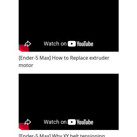
[Ender-5 Max] How to Replace extruder
motor
[Ender-5 Max] Why XY belt tensioning