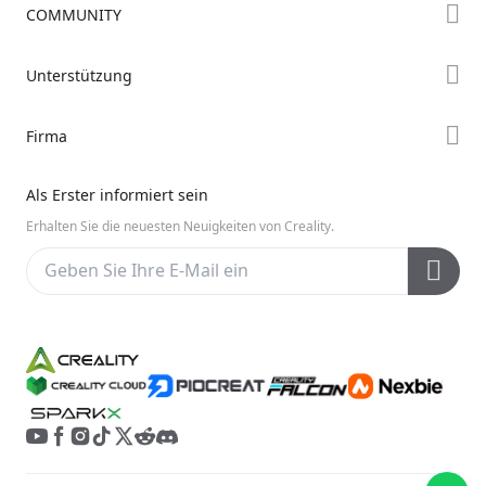
COMMUNITY
Falcon Store
Forum
Unterstützung
Händler finden
Creality Cloud
K2-Serie
Support
Firma
Discord
Ender-Serie
Downloads
Reddit
Über uns
Hi-Serie
Als Erster informiert sein
Hilfe
Open Source
Kontakt uns
Erhalten Sie die neuesten Neuigkeiten von Creality.
Videos
Kundendienst
Wiki