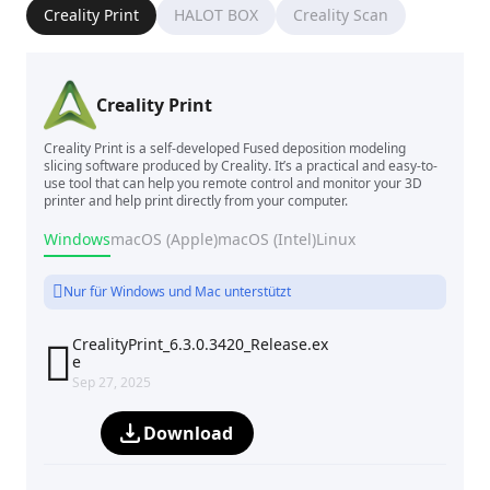
Creality Print
HALOT BOX
Creality Scan
Creality Print
Creality Print is a self-developed Fused deposition modeling
slicing software produced by Creality. It’s a practical and easy-to-
use tool that can help you remote control and monitor your 3D
printer and help print directly from your computer.
Windows
macOS (Apple)
macOS (Intel)
Linux
Nur für Windows und Mac unterstützt
CrealityPrint_6.3.0.3420_Release.ex

e
Sep 27, 2025
Download