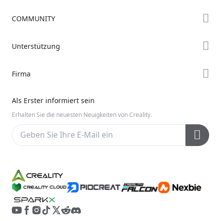
Store
COMMUNITY
Falcon Store
Forum
Unterstützung
Händler finden
Creality Cloud
K2-Serie
Support
Firma
Discord
Ender-Serie
Downloads
Reddit
Über uns
Hi-Serie
Als Erster informiert sein
Hilfe
Open Source
Kontakt uns
Erhalten Sie die neuesten Neuigkeiten von Creality.
Videos
Kundendienst
Wiki