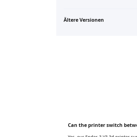
Ältere Versionen
Can the printer switch bet
Yes, our Ender-3 V3 3d printer s