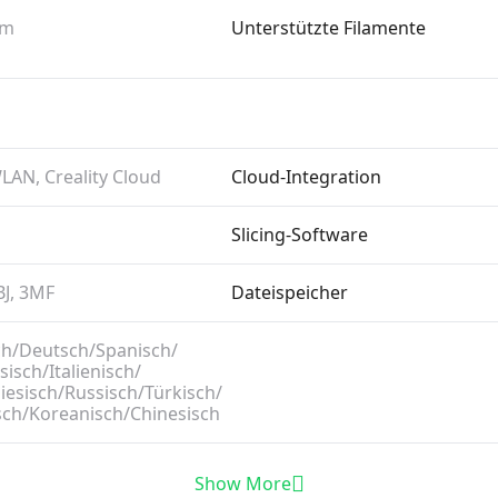
mm
Unterstützte Filamente
LAN, Creality Cloud
Cloud-Integration
Slicing-Software
BJ, 3MF
Dateispeicher
h/​Deutsch/​Spanisch/​
isch/​Italienisch/​
esisch/​Russisch/​Türkisch/​
sch/​Koreanisch/​Chinesisch
Show More