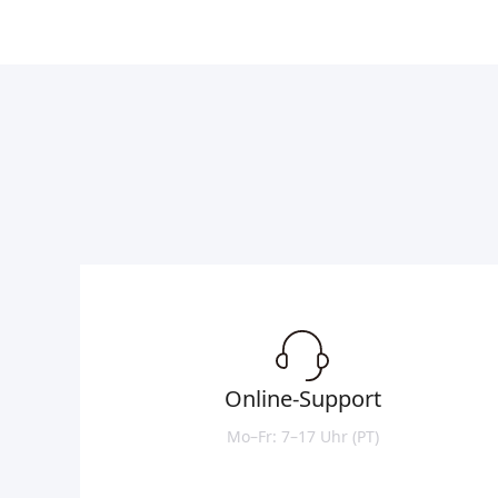
Online-Support
Mo–Fr: 7–17 Uhr (PT)