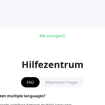
Alle anzeigen
Hilfezentrum
FAQ
Allgemeine Fragen
ween multiple languages?
upports switching between multiple languages.