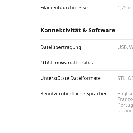
Filamentdurchmesser
1,75 
Konnektivität & Software
Dateiübertragung
USB, W
OTA-Firmware-Updates
Unterstützte Dateiformate
STL, O
Benutzeroberfläche Sprachen
Englisc
Französ
Portugi
Japani