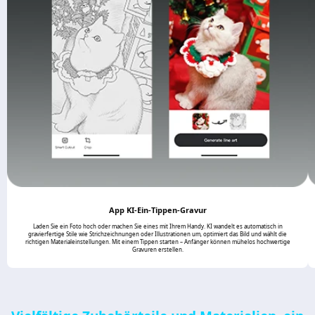
App KI-Ein-Tippen-Gravur
Laden Sie ein Foto hoch oder machen Sie eines mit Ihrem Handy. KI wandelt es automatisch in
gravierfertige Stile wie Strichzeichnungen oder Illustrationen um, optimiert das Bild und wählt die
richtigen Materialeinstellungen. Mit einem Tippen starten – Anfänger können mühelos hochwertige
Gravuren erstellen.