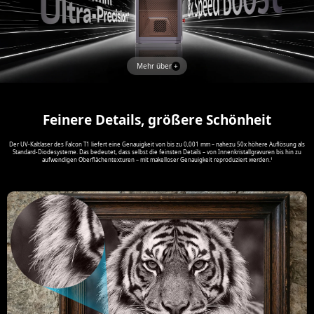
Mehr über
Feinere Details, größere Schönheit
Der UV-Kaltlaser des Falcon T1 liefert eine Genauigkeit von bis zu 0,001 mm – nahezu 50x höhere Auflösung als
Standard-Diodesysteme. Das bedeutet, dass selbst die feinsten Details – von Innenkristallgravuren bis hin zu
aufwendigen Oberflächentexturen – mit makelloser Genauigkeit reproduziert werden.¹