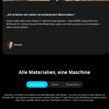
„Ich arbeite mit vielen verschiedenen Materialien.“
Genau dafür gibt es den Falcon T1. Mit fünf Lasermodulen – Fiber, MOPA, Diode 20 W und
40 W und UV – können Sie auf Holz, Metall, Glas, Leder und mehr gravieren und schneiden –
alles in einem System.
Elowen
Alle Materialien, eine Maschine
Materialien
Szene
Kreationen
Gravieren, schneiden und markieren Sie alle Materialien nach Bedarf – von Holz und Leder bis Glas, Metall und
Keramik. Mit 5 spezialisierten Lasermodulen meistert der Falcon T1 jede Textur, jede Oberfläche und jede kreative
Idee. Flach, gewölbt, weich oder fest, Oberfläche und Innen – nichts ist unerreichbar.