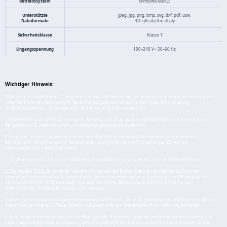
Betriebssystem
Windows/MacOS
Unterstützte
jpeg, jpg, png, bmp, svg, dxf, pdf, usw.
Dateiformate
3D: glb obj fbx stl ply
Sicherheitsklasse
Klasse 1
Eingangsspannung
100–240 V~ 50–60 Hz
Wichtiger Hinweis:
* Alle für den Creality Falcon T1 angegebenen Spezifikationen und Leistungsdaten basieren auf internen Tests
unter kontrollierten Bedingungen. Tatsächliche Ergebnisse können je nach Materialien, Nutzung,
Umgebungsfaktoren und individuellen Betriebsbedingungen abweichen.
* Projektbilder und -videos dienen nur als Referenz und Inspiration. Endgültige Ergebnisse können je nach
Benutzertechnik, Materialauswahl und Anwendungsszenarien abweichen.
* Vergleiche basieren auf internen Tests oder öffentlich verfügbaren Informationen unter ähnlichen
Bedingungen. Abweichungen in Testmethoden, Konfigurationen und Umgebungen können zu
unterschiedlichen Ergebnissen führen.
1. 0,001 mm bezieht sich auf die Positioniergenauigkeit des Galvanometers unter der F130-Feldlinse.
2. Die Angabe „bis zu 8x schneller“ bezieht sich speziell auf Bitmap-Gravuren, ermöglicht durch einen
proprietären bidirektionalen Scanalgorithmus. Dieser Leistungsgewinn ist unabhängig von Materialtyp und
Laserquelle und gilt für bitmap-basierte Gravur-Workflows. Tatsächliche Ergebnisse können je nach
Bildkomplexität und Betriebsbedingungen variieren.
3. Im Vergleich zu roten und blauen Lasergraviermaschinen ist diese UV-Lasergraviermaschine serienmäßig mit
einem internen Gravier-F-Theta-Objektiv und einem internen Gravierhalter in der Lieferung enthalten.
4. In bestimmten Szenarien mit offener Abdeckung (z. B. Förderbandmodus und Rotationsmodus) entspricht
dieses Laserprodukt nicht der Klasse 1. Stellen Sie während des Betriebs unbedingt einen erhöhten Schutz