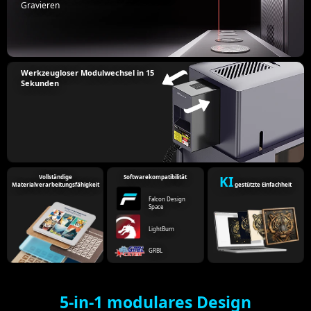
Gravieren
Werkzeugloser Modulwechsel in 15
Sekunden
Vollständige
Softwarekompatibilität
KI
Materialverarbeitungsfähigkeit
gestützte Einfachheit
Falcon Design
Space
LightBurn
GRBL
5-in-1 modulares Design