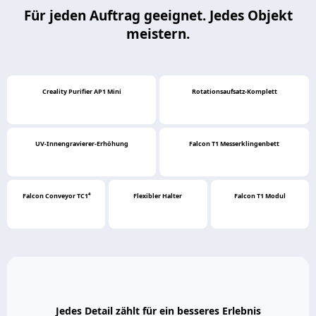
Für jeden Auftrag geeignet. Jedes Objekt
meistern.
Creality Purifier AP1 Mini
Rotationsaufsatz-Komplett
UV-Innengravierer-Erhöhung
Falcon T1 Messerklingenbett
Falcon Conveyor TC1⁴
Flexibler Halter
Falcon T1 Modul
Jedes Detail zählt für ein besseres Erlebnis