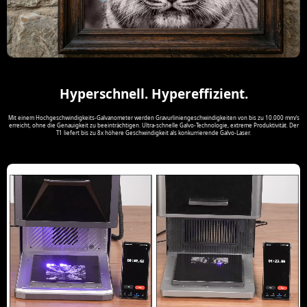
Hyperschnell. Hypereffizient.
Mit einem Hochgeschwindigkeits-Galvanometer werden Gravurliniengeschwindigkeiten von bis zu 10.000 mm/s
erreicht, ohne die Genauigkeit zu beeinträchtigen. Ultra-schnelle Galvo-Technologie, extreme Produktivität. Der
T1 liefert bis zu 8x höhere Geschwindigkeit als konkurrierende Galvo-Laser.