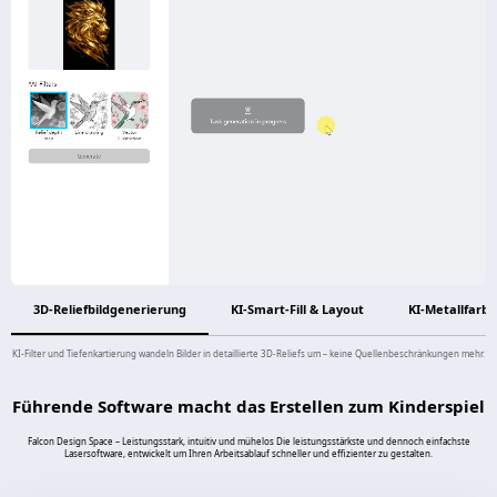
3D-Reliefbildgenerierung
KI-Smart-Fill & Layout
KI-Metallfarb
KI-Filter und Tiefenkartierung wandeln Bilder in detaillierte 3D-Reliefs um – keine Quellenbeschränkungen mehr.
Führende Software macht das Erstellen zum Kinderspiel
Falcon Design Space – Leistungsstark, intuitiv und mühelos Die leistungsstärkste und dennoch einfachste
Lasersoftware, entwickelt um Ihren Arbeitsablauf schneller und effizienter zu gestalten.