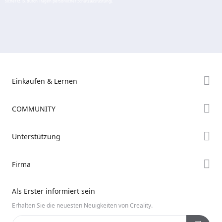
sicher (z. B. durch Tragen persönlicher Schutzausrüstung).
Einkaufen & Lernen
Store
COMMUNITY
Falcon Store
Forum
Unterstützung
Händler finden
Creality Cloud
K2-Serie
Support
Firma
Discord
Ender-Serie
Downloads
Reddit
Über uns
Hi-Serie
Als Erster informiert sein
Hilfe
Open Source
Kontakt uns
Erhalten Sie die neuesten Neuigkeiten von Creality.
Videos