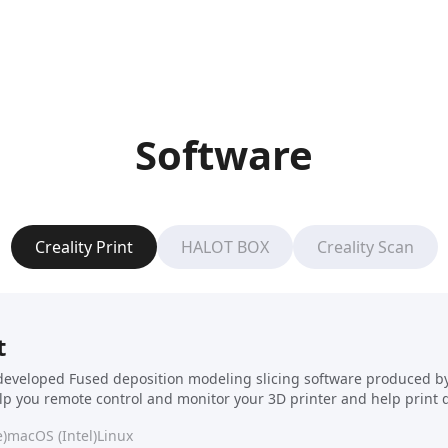
Software
Creality Print
HALOT BOX
Creality Scan
t
f-developed Fused deposition modeling slicing software produced by C
elp you remote control and monitor your 3D printer and help print 
)
macOS (Intel)
Linux