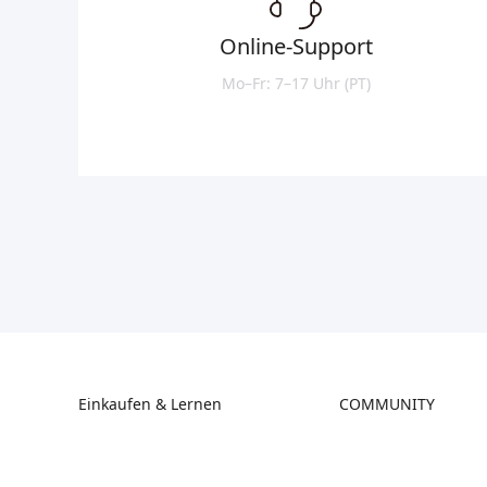
Online-Support
Mo–Fr: 7–17 Uhr (PT)
Einkaufen & Lernen
COMMUNITY
Store
Forum
Falcon Store
Creality Cloud