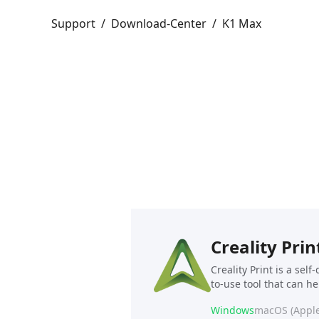
Support
/
Download-Center
/
K1 Max
Creality Prin
Creality Print is a sel
to-use tool that can h
Windows
macOS (Apple