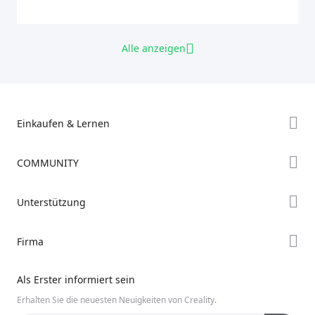
Alle anzeigen
Einkaufen & Lernen
Store
COMMUNITY
Falcon Store
Forum
Unterstützung
Händler finden
Creality Cloud
K2-Serie
Support
Firma
Discord
Ender-Serie
Downloads
Reddit
Über uns
Hi-Serie
Als Erster informiert sein
Hilfe
Open Source
Kontakt uns
Erhalten Sie die neuesten Neuigkeiten von Creality.
Videos