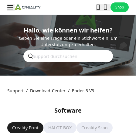
Shop
Hallo, wie können wir helfen?
Geben Sie eine Frage oder ein Stichwort ein, um
Unterstützung zu erhalten.
Support
/
Download-Center
/
Ender-3 V3
Software
Creality Print
HALOT BOX
Creality Scan