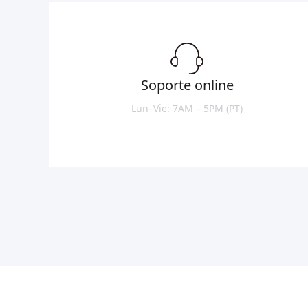
Soporte online
Lun–Vie: 7AM – 5PM (PT)