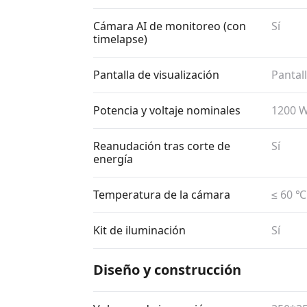
Cámara AI de monitoreo (con
Sí
timelapse)
Pantalla de visualización
Pantall
Potencia y voltaje nominales
1200 W
Reanudación tras corte de
Sí
energía
Temperatura de la cámara
≤ 60 ℃
Kit de iluminación
Sí
Diseño y construcción