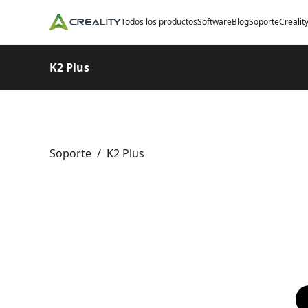
Todos los productos
Software
Blog
Soporte
Crealit
K2 Plus
Soporte
/
K2 Plus