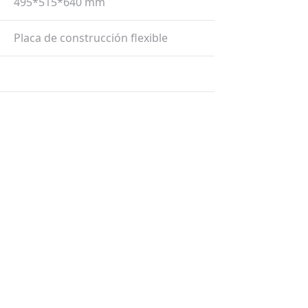
495*515*640 mm
Placa de construcción flexible