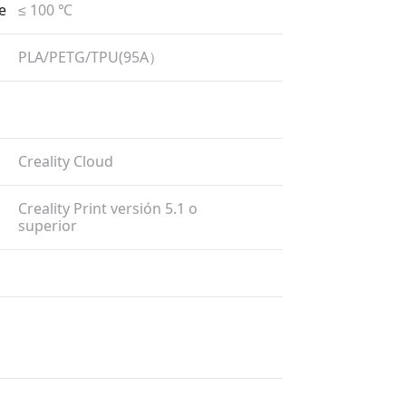
e
≤ 100 ℃
PLA/​PETG/​TPU(95A）
Creality Cloud
Creality Print versión 5.1 o
superior