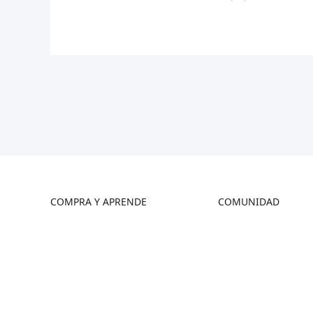
COMPRA Y APRENDE
COMUNIDAD
Tienda
Foro
Dónde Comprar
Creality Cloud
Serie K2
Discord
Serie Hi
Código Abierto
Serie Ender