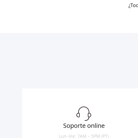
¿Tod
Soporte online
Lun–Vie: 7AM – 5PM (PT)