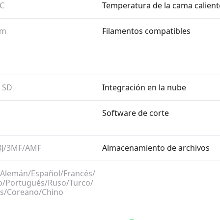
°C
Temperatura de la cama calient
mm
Filamentos compatibles
a SD
Integración en la nube
Software de corte
BJ/​3MF/​AMF
Almacenamiento de archivos
​Alemán/​Español/​Francés/​
o/​Portugués/​Ruso/​Turco/​
s/​Coreano/​Chino