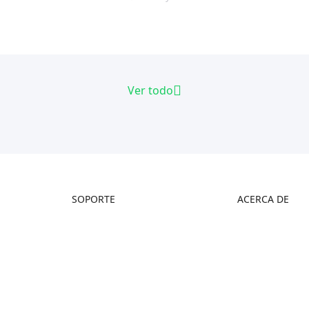
Ver todo
SOPORTE
ACERCA DE
Wiki Oficial
Contáctanos
Posventa
Sobre Nosotros
Centro de Videos
Soporte de Productos
Centro de Descargas