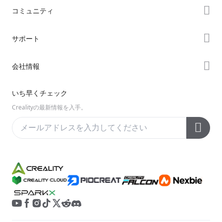
ストア
コミュニティ
購入先
Forum
サポート
K2シリーズ
Creality Cloud
Hiシリーズ
製品サポート
会社情報
Discord
Enderシリーズ
ダウンロード
Reddit
会社概要
いち早くチェック
ヘルプ
オープンソース
お問い合わせ
Crealityの最新情報を入手。
ビデオ
アフターサービス
公式ウィキ