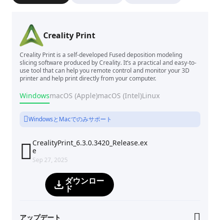
Creality Print
Creality Print is a self-developed Fused deposition modeling
slicing software produced by Creality. It’s a practical and easy-to-
use tool that can help you remote control and monitor your 3D
printer and help print directly from your computer.
Windows
macOS (Apple)
macOS (Intel)
Linux
WindowsとMacでのみサポート
CrealityPrint_6.3.0.3420_Release.ex

e
Sep 27, 2025
ダウンロー
ド
アップデート