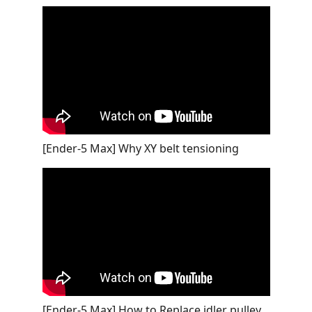
[Ender-5 Max] Why XY belt tensioning
[Ender-5 Max] How to Replace idler pulley