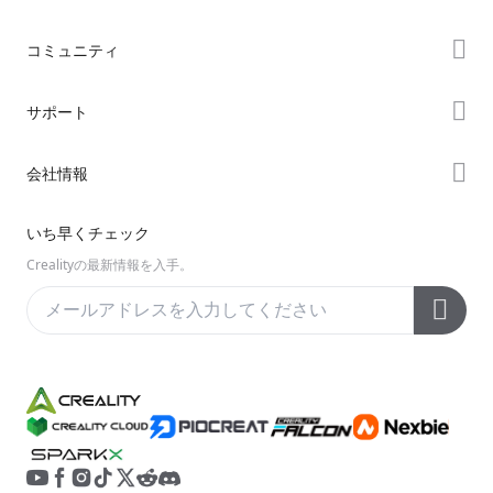
ストア
コミュニティ
購入先
Forum
サポート
K2シリーズ
Creality Cloud
Hiシリーズ
製品サポート
会社情報
Discord
Enderシリーズ
ダウンロード
Reddit
会社概要
いち早くチェック
ヘルプ
オープンソース
お問い合わせ
Crealityの最新情報を入手。
ビデオ
アフターサービス
公式ウィキ