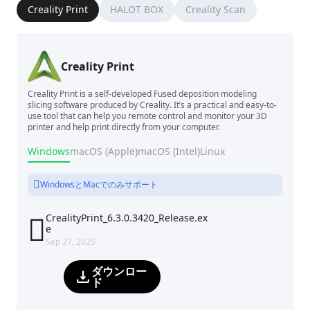
Creality Print
HALOT BOX
Creality Scan
Creality Print
Creality Print is a self-developed Fused deposition modeling
slicing software produced by Creality. It’s a practical and easy-to-
use tool that can help you remote control and monitor your 3D
printer and help print directly from your computer.
Windows
macOS (Apple)
macOS (Intel)
Linux
WindowsとMacでのみサポート
CrealityPrint_6.3.0.3420_Release.ex

e
Sep 27, 2025
ダウンロー
ド