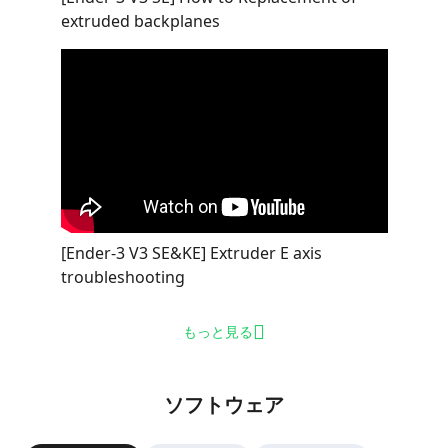
extruded backplanes
[Ender-3 V3 SE&KE] Extruder E axis
troubleshooting
もっと見る
ソフトウェア