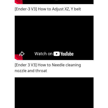
[Ender-3 V3] How to Adjust XZ, Y belt
[Ender 3 V3] How to Needle cleaning
nozzle and throat