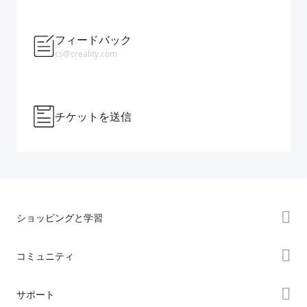
フィードバック
cs@creality.com
チケットを送信
ショッピングと学習
ストア
コミュニティ
購入先
Forum
サポート
K2シリーズ