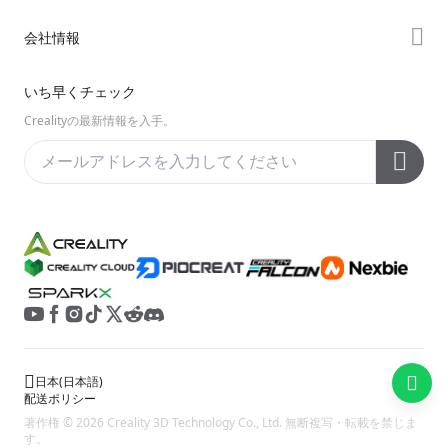
Creality Cloud
Hiシリーズ
製品サポート
会社情報
Discord
Enderシリーズ
ダウンロード
Reddit
会社概要
いち早くチェック
ヘルプ
オープンソース
お問い合わせ
Crealityの最新情報を入手。
ビデオ
アフターサービス
公式ウィキ
日本
(
日本語
)
配送ポリシー
著作権 © 2026 Creality 3D Technology Co., Ltd. 無断複写・転載を禁じま
す。