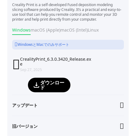
Creality Print is a self-developed Fused deposition modeling
slicing software produced by Creality. It’s a practical and easy-to-
use tool that can help you remote control and monitor your 3D
printer and help print directly from your computer.
Windows
macOS (Apple)
macOS (Intel)
Linux
WindowsとMacでのみサポート
CrealityPrint_6.3.0.3420_Release.ex

e
Sep 27, 2025
ダウンロー
ド
アップデート
旧バージョン