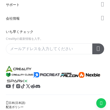
Forum
サポート
K2シリーズ
Creality Cloud
Hiシリーズ
製品サポート
会社情報
Discord
Enderシリーズ
ダウンロード
Reddit
会社概要
いち早くチェック
ヘルプ
オープンソース
お問い合わせ
Crealityの最新情報を入手。
ビデオ
アフターサービス
公式ウィキ
日本
(
日本語
)
配送ポリシー