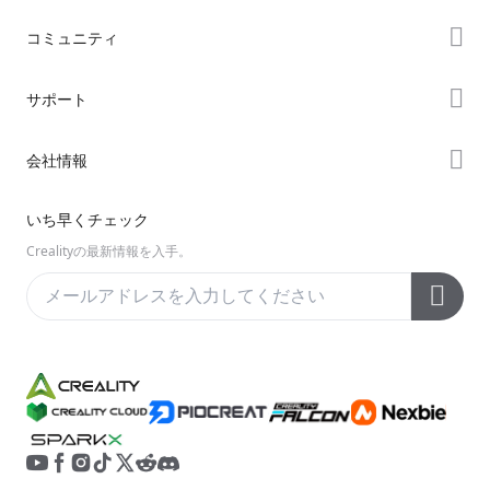
ストア
コミュニティ
購入先
Forum
サポート
K2シリーズ
Creality Cloud
Hiシリーズ
製品サポート
会社情報
Discord
Enderシリーズ
ダウンロード
Reddit
会社概要
いち早くチェック
ヘルプ
オープンソース
お問い合わせ
Crealityの最新情報を入手。
ビデオ
アフターサービス
公式ウィキ