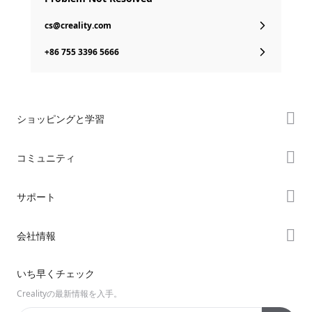
cs@creality.com
+86 755 3396 5666
ショッピングと学習
ストア
コミュニティ
購入先
Forum
サポート
K2シリーズ
Creality Cloud
Hiシリーズ
製品サポート
会社情報
Discord
Enderシリーズ
ダウンロード
Reddit
会社概要
いち早くチェック
ヘルプ
オープンソース
お問い合わせ
Crealityの最新情報を入手。
ビデオ