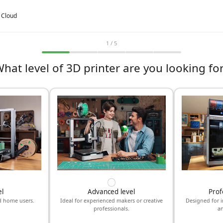
y Cloud
1 / 5
hat level of 3D printer are you looking fo
el
Advanced level
Prof
d home users.
Ideal for experienced makers or creative
Designed for i
professionals.
an