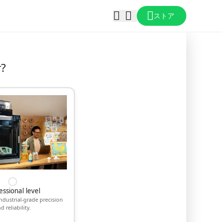
ストア
r?
essional level
ndustrial-grade precision
d reliability.