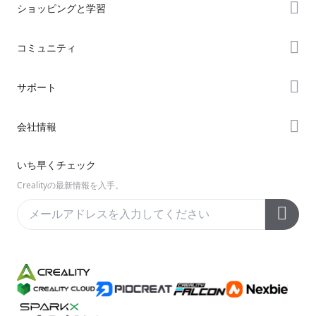
ショッピングと学習
ストア
コミュニティ
購入先
Forum
サポート
K2シリーズ
Creality Cloud
Hiシリーズ
製品サポート
会社情報
Discord
Enderシリーズ
ダウンロード
Reddit
会社概要
いち早くチェック
ヘルプ
オープンソース
お問い合わせ
Crealityの最新情報を入手。
ビデオ
アフターサービス
公式ウィキ