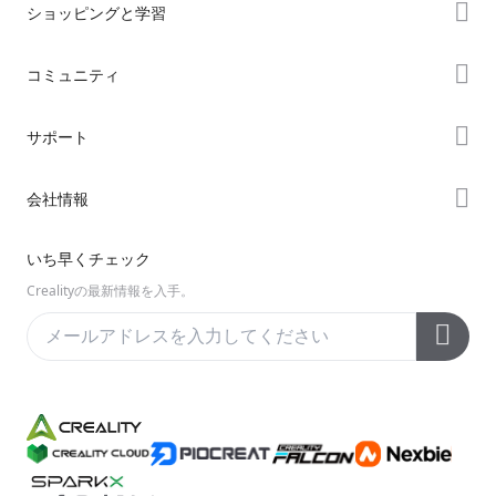
ショッピングと学習
ストア
コミュニティ
購入先
Forum
サポート
K2シリーズ
Creality Cloud
Hiシリーズ
製品サポート
会社情報
Discord
Enderシリーズ
ダウンロード
Reddit
会社概要
いち早くチェック
ヘルプ
オープンソース
お問い合わせ
Crealityの最新情報を入手。
ビデオ
アフターサービス
公式ウィキ