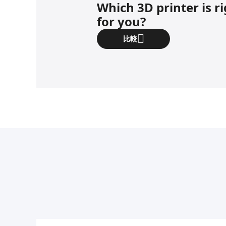
Which 3D printer is r
for you?
比較