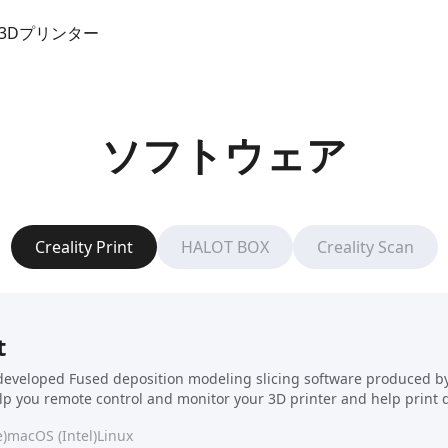
ボ 3Dプリンター
ソフトウェア
Creality Print
HALOT BOX
Creality Scan
t
f-developed Fused deposition modeling slicing software produced by C
elp you remote control and monitor your 3D printer and help print 
)
macOS (Intel)
Linux