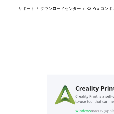
サポート
/
ダウンロードセンター
/
K2 Pro コン
Creality Prin
Creality Print is a sel
to-use tool that can h
Windows
macOS (Apple