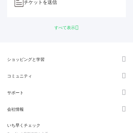
チケットを送信
すべて表示
ショッピングと学習
ストア
コミュニティ
購入先
Forum
サポート
K2シリーズ
Creality Cloud
Hiシリーズ
製品サポート
会社情報
Discord
Enderシリーズ
ダウンロード
Reddit
会社概要
いち早くチェック
ヘルプ
オープンソース
お問い合わせ