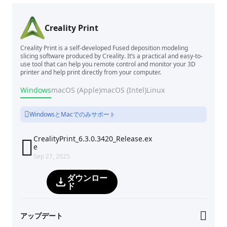
Creality Print
Creality Print is a self-developed Fused deposition modeling
slicing software produced by Creality. It’s a practical and easy-to-
use tool that can help you remote control and monitor your 3D
printer and help print directly from your computer.
Windows
macOS (Apple)
macOS (Intel)
Linux
WindowsとMacでのみサポート
CrealityPrint_6.3.0.3420_Release.ex

e
Sep 27, 2025
ダウンロー
ド
アップデート