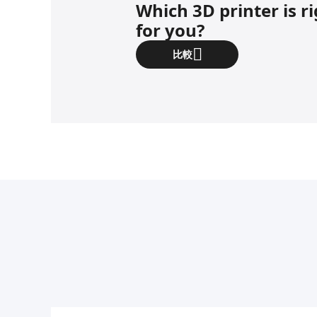
Which 3D printer is r
for you?
比較