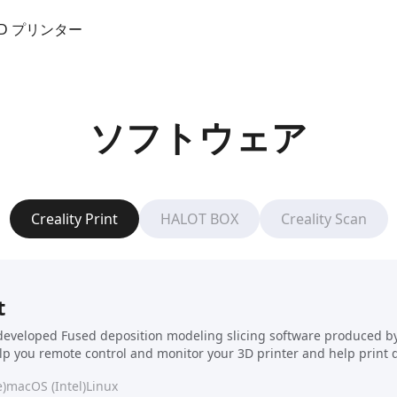
o 3D プリンター
ソフトウェア
Creality Print
HALOT BOX
Creality Scan
t
f-developed Fused deposition modeling slicing software produced by C
elp you remote control and monitor your 3D printer and help print 
)
macOS (Intel)
Linux