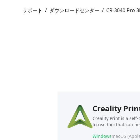
サポート
/
ダウンロードセンター
/
CR-3040 Pr
Creality Prin
Creality Print is a sel
to-use tool that can h
Windows
macOS (Apple