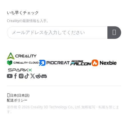
Enderシリーズ
ダウンロード
Reddit
会社概要
いち早くチェック
ヘルプ
オープンソース
お問い合わせ
Crealityの最新情報を入手。
ビデオ
アフターサービス
公式ウィキ
日本
(
日本語
)
配送ポリシー
著作権 © 2026 Creality 3D Technology Co., Ltd. 無断複写・転載を禁じま
す。