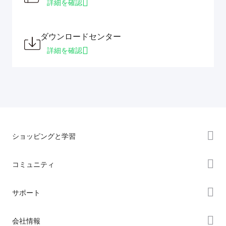
詳細を確認
ダウンロードセンター
詳細を確認
ショッピングと学習
ストア
コミュニティ
購入先
Forum
サポート
K2シリーズ
Creality Cloud
Hiシリーズ
製品サポート
会社情報
Discord