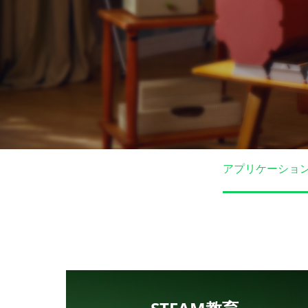
3Dプリンティ
アプリケーショ
える。
教育のためのワンストップ3
ーションを提供。