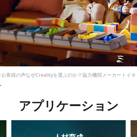
ングで力を与
ン
お客様の声
なぜCrealityを選ぶのか？
協力機関
メーカートイキ
アプリケーション
Dプリンティングソリュ