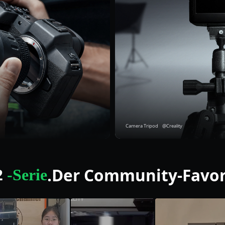
Camera Tripod @Creality
.
Der Community-Favor
2
-Serie