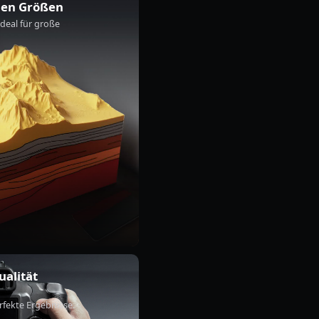
nen Größen
deal für große
alität
rfekte Ergebnisse.