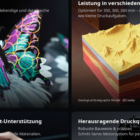
Leistung in
verschiede
lebendige und detailreiche
Optimiert für 350, 300,
260 mm – i
wie kleine Druckaufgaben.
Geological Stratigraphic Model @Creality
t-
Unterstützung
Herausragende
Druckqu
Robuste Bauweise &
präzises
ruchsvolle Materialien.
Schritt-Servo-Motorsystem
für pe