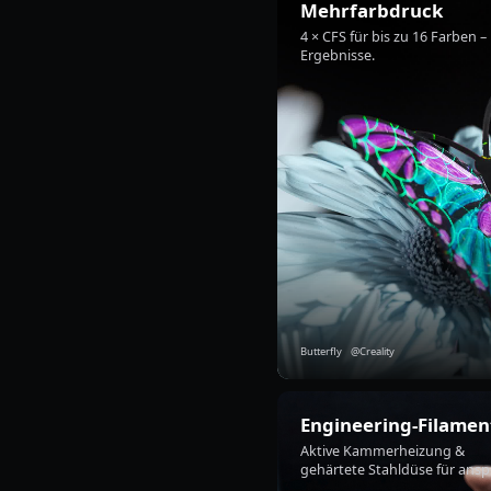
Mehrfarbdruck
4 × CFS für bis zu
16 Farben – 
Ergebnisse.
Butterfly @Creality
Engineering-Filamen
Aktive Kammerheizung &
gehärtete
Stahldüse für ansp