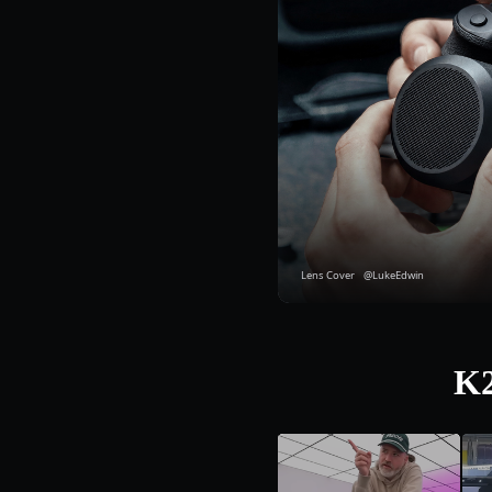
Lens Cover @LukeEdwin
K