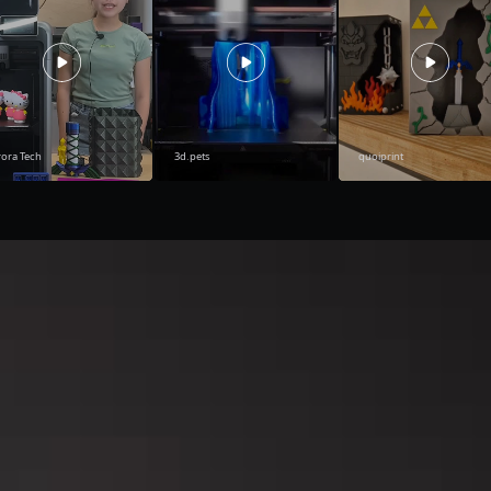
rora Tech
3d.pets
quoiprint