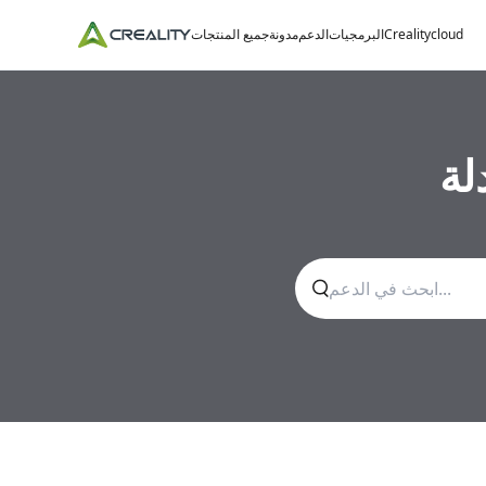
Crealitycloud
البرمجيات
الدعم
مدونة
جميع المنتجات
لة