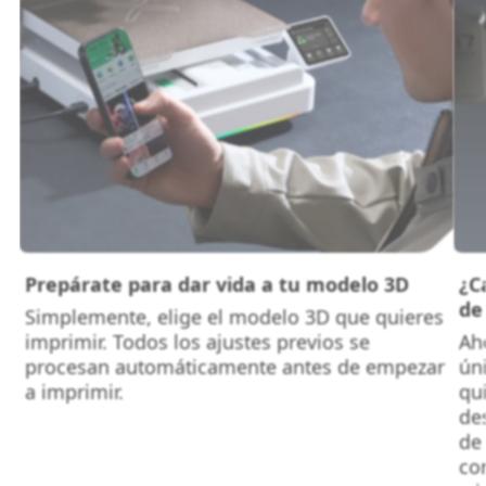
Prepárate para dar vida a tu modelo 3D
¿C
de
Simplemente, elige el modelo 3D que quieres
imprimir. Todos los ajustes previos se
Aho
procesan automáticamente antes de empezar
ún
a imprimir.
qui
de
de
co