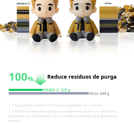
100
Reduce residuos de purga
%
SPARKX i7:
320 g
Otros
:
648 g
1. * Aplicable al modelo CFS Lite para impresión en 4 colores.
2. * Eficiencia mejorada significa una mayor velocidad en el cambio de
filamentos,
en comparación con el modelo multicolor de la generación
anterior.