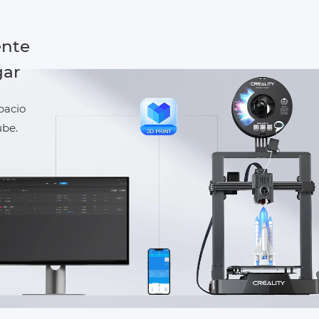
ente
gar
spacio
ube.
ravés
na