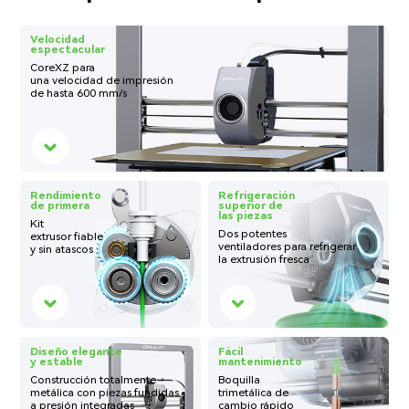
Velocidad
espectacular
CoreXZ para
una
velocidad de impresión
de hasta 600 mm/s
Rendimiento
Refrigeración
de primera
superior de
las piezas
Kit
Dos potentes
extrusor fiable
ventiladores para refrigerar
y sin atascos
la extrusión fresca
Diseño elegante
Fácil
y estable
mantenimiento
Construcción totalmente
Boquilla
metálica con piezas fundidas
trimetálica de
a presión integradas
cambio rápido