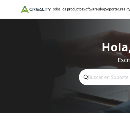
Todos los productos
Software
Blog
Soporte
Crealit
Hola
Escr