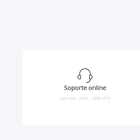
Soporte online
Lun–Vie: 7AM – 5PM (PT)