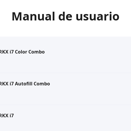
Manual de usuario
RKX i7 Color Combo
RKX i7 Autofill Combo
RKX i7