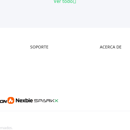
Ver todo
SOPORTE
ACERCA DE
Wiki Oficial
Contáctanos
Posventa
Sobre Nosotros
Centro de Videos
Soporte de Productos
Centro de Descargas
Centro de Ayuda
ervados.