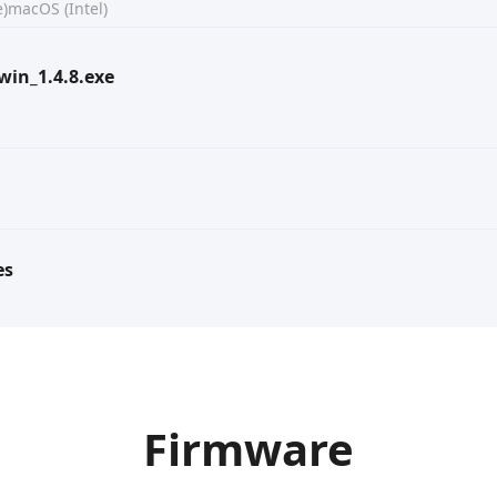
)
macOS (Intel)
win_1.4.8.exe
es
Firmware