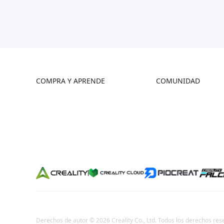
COMPRA Y APRENDE
COMUNIDAD
Tienda
Foro
Dónde Comprar
Creality Cloud
Serie K2
Discord
Serie Hi
Código Abierto
Serie Ender
Derechos de autor © 2026 Creality Co., Ltd. Todos los derechos res