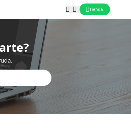
Tienda
arte?
yuda.