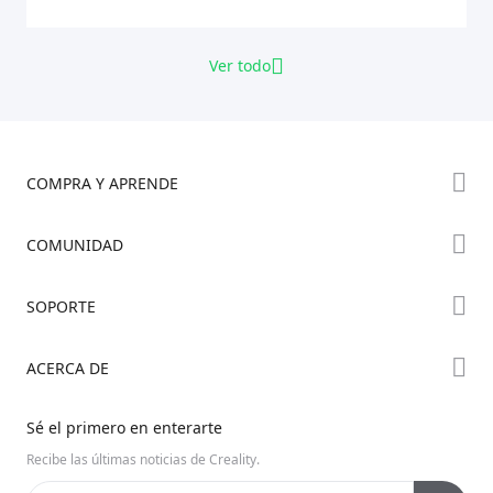
Ver todo
COMPRA Y APRENDE
Tienda
COMUNIDAD
Dónde Comprar
Foro
SOPORTE
Serie K2
Creality Cloud
Serie Hi
Wiki Oficial
ACERCA DE
Discord
Serie Ender
Posventa
Código Abierto
Contáctanos
Sé el primero en enterarte
Centro de Videos
Sobre Nosotros
Recibe las últimas noticias de Creality.
Soporte de Productos