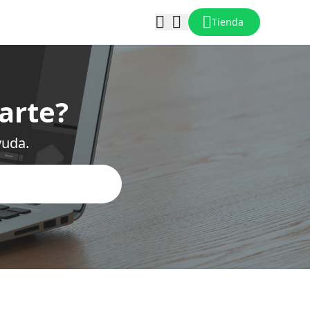
Tienda
arte?
yuda.