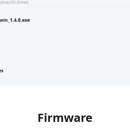
)
macOS (Intel)
win_1.4.8.exe
es
Firmware