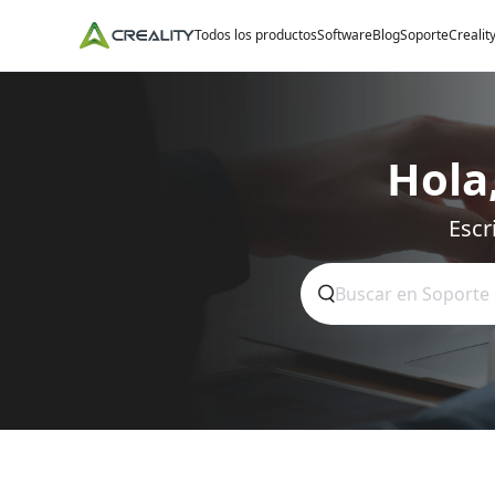
Todos los productos
Software
Blog
Soporte
Crealit
Hola
Escr