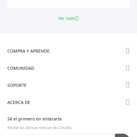
Ver todo
COMPRA Y APRENDE
Tienda
COMUNIDAD
Dónde Comprar
Foro
SOPORTE
Serie K2
Creality Cloud
Serie Hi
Wiki Oficial
ACERCA DE
Discord
Serie Ender
Posventa
Código Abierto
Contáctanos
Sé el primero en enterarte
Centro de Videos
Sobre Nosotros
Recibe las últimas noticias de Creality.
Soporte de Productos