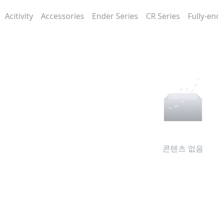
Acitivity
Accessories
Ender Series
CR Series
Fully-en
콘텐츠 없음