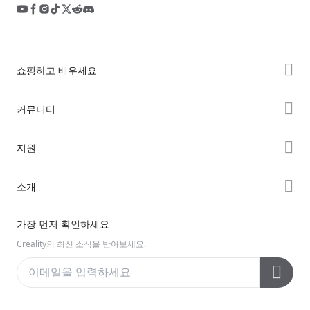
쇼핑하고 배우세요
K2 시리즈
커뮤니티
Hi 시리즈
Forum
지원
Ender 시리즈
Creality Cloud
제품 지원
소개
Discord
다운로드 센터
Reddit
회사 소개
가장 먼저 확인하세요
헬프 센터
오픈 소스
문의하기
Creality의 최신 소식을 받아보세요.
비디오 센터
애프터 서비스
Wiki